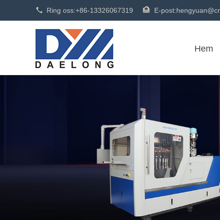
Ring oss:
+86-13326067319
E-post:
hengyuan@cn
Hem