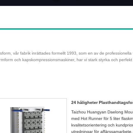
agsform, vår fabrik inrättades formellt 1993, som en av de professionell
orm och kapskompressionsmaskiner, har vi stark styrka och perfekt le
24 håligheter Plasthandtagsfor
Taizhou Huangyan Daelong Mould 
med Hot Runner för 5 liter flaskm
kvalitetsorientering och kundprio
utredningar för affärssamarbete.