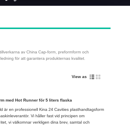
Live
a tillverkarna av China Cap-form, preformform och
dning för att garantera produkternas kvalitet.
View as
m med Hot Runner för 5 liters flaska
är en professionell Kina 24 Cavities plasthandtagsform
askinleverantör. Vi håller fast vid principen om
ritet, vi välkomnar verkligen dina brev, samtal och