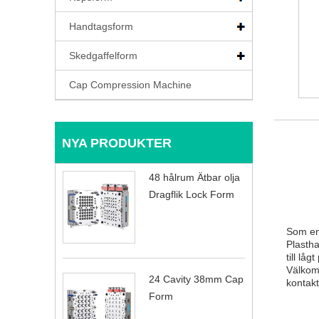
Handtagsform
Skedgaffelform
Cap Compression Machine
NYA PRODUKTER
48 hålrum Ätbar olja
Dragflik Lock Form
Som en
Plastha
till lå
Välkomm
24 Cavity 38mm Cap
kontakt
Form