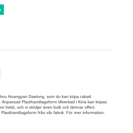
n
aizhou Huangyan Daelong, som du kan köpa rabatt
. Anpassad Plasthandtagsform tillverkad i Kina kan köpas
om helst, och vi stödjer även bulk och lämnar offert.
 Plasthandtagsform från vår fabrik. För mer information,