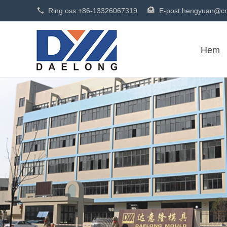
Ring oss:
+86-13326067319
E-post:
hengyuan@cn
Hem