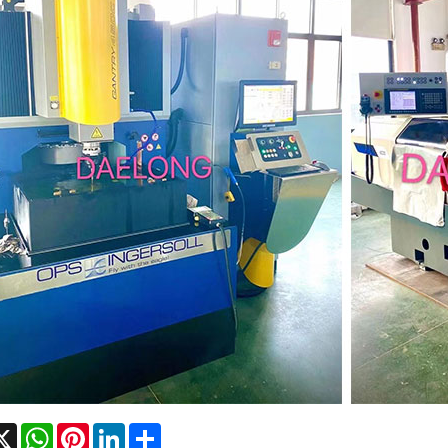
cebook
X
WhatsApp
Pinterest
LinkedIn
Share