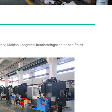
Live
-svarv, Makino Longmen-bearbetningscenter och Zeiss