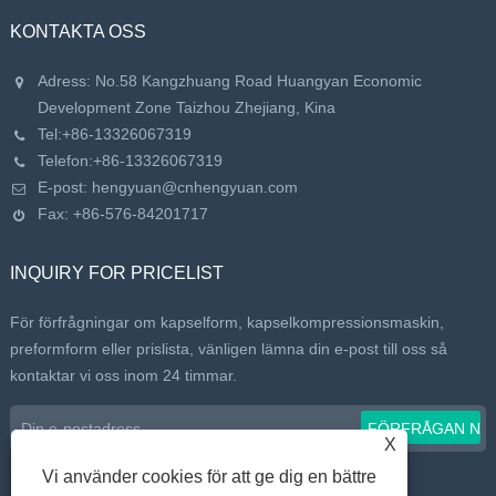
KONTAKTA OSS
Adress: No.58 Kangzhuang Road Huangyan Economic
Development Zone Taizhou Zhejiang, Kina
Tel:
+86-13326067319
Telefon:
+86-13326067319
E-post:
hengyuan@cnhengyuan.com
Fax: +86-576-84201717
INQUIRY FOR PRICELIST
För förfrågningar om kapselform, kapselkompressionsmaskin,
preformform eller prislista, vänligen lämna din e-post till oss så
kontaktar vi oss inom 24 timmar.
X
Vi använder cookies för att ge dig en bättre