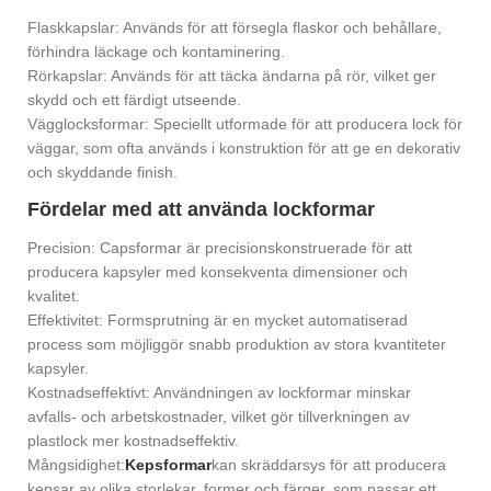
Flaskkapslar: Används för att försegla flaskor och behållare,
förhindra läckage och kontaminering.
Rörkapslar: Används för att täcka ändarna på rör, vilket ger
skydd och ett färdigt utseende.
Vägglocksformar: Speciellt utformade för att producera lock för
väggar, som ofta används i konstruktion för att ge en dekorativ
och skyddande finish.
Fördelar med att använda lockformar
Precision: Capsformar är precisionskonstruerade för att
producera kapsyler med konsekventa dimensioner och
kvalitet.
Effektivitet: Formsprutning är en mycket automatiserad
process som möjliggör snabb produktion av stora kvantiteter
kapsyler.
Kostnadseffektivt: Användningen av lockformar minskar
avfalls- och arbetskostnader, vilket gör tillverkningen av
plastlock mer kostnadseffektiv.
Mångsidighet:
Kepsformar
kan skräddarsys för att producera
kepsar av olika storlekar, former och färger, som passar ett