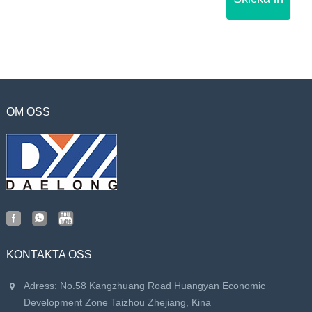
OM OSS
KONTAKTA OSS
Adress: No.58 Kangzhuang Road Huangyan Economic
Development Zone Taizhou Zhejiang, Kina