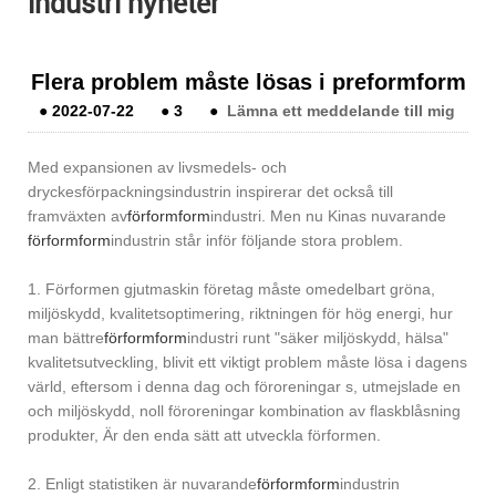
industri nyheter
Flera problem måste lösas i preformform
●
2022-07-22
●
3
●
Lämna ett meddelande till mig
Med expansionen av livsmedels- och
dryckesförpackningsindustrin inspirerar det också till
framväxten av
förformform
industri. Men nu Kinas nuvarande
förformform
industrin står inför följande stora problem.
1. Förformen gjutmaskin företag måste omedelbart gröna,
miljöskydd, kvalitetsoptimering, riktningen för hög energi, hur
man bättre
förformform
industri runt "säker miljöskydd, hälsa"
kvalitetsutveckling, blivit ett viktigt problem måste lösa i dagens
värld, eftersom i denna dag och föroreningar s, utmejslade en
och miljöskydd, noll föroreningar kombination av flaskblåsning
produkter, Är den enda sätt att utveckla förformen.
2. Enligt statistiken är nuvarande
förformform
industrin