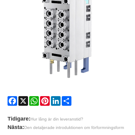
Facebook
X
WhatsApp
Pinterest
LinkedIn
Share
Tidigare:
Hur lång är din leveranstid?
Nästa:
Den detaljerade introduktionen om förformningsform