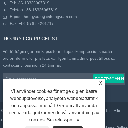
Tel:
+86-13326067319
Telefon:
+86-13326067319
E-post:
hengyuan@cnhengyuan.com
Fax: +86-576-84201717
INQUIRY FOR PRICELIST
För förfrågningar om kapselform, kapselkompressionsmaskin,
preformform eller prislista, vänligen lämna din e-post till oss så
kontaktar vi oss inom 24 timmar.
X
Vi använder cookies för att ge dig en bättre
webbupplevelse, analysera webbplatstrafik
och anpassa innehåll. Genom att använda
Copyright © 2022 Taizhou Huangyan Daelong Mould Co., Ltd. Alla
denna sida godkänner du vår användning av
rättigheter reserverade.
cookies.
Sekretesspolicy
Länkar
Sitemap
RSS
XML
Privacy Policy