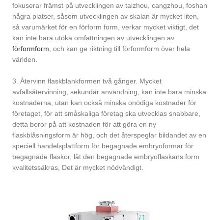
fokuserar främst på utvecklingen av taizhou, cangzhou, foshan
några platser, såsom utvecklingen av skalan är mycket liten,
så varumärket för en förform form, verkar mycket viktigt, det
kan inte bara utöka omfattningen av utvecklingen av
förformform
, och kan ge riktning till förformform över hela
världen.
3. Återvinn flaskblankformen två gånger. Mycket
avfallsåtervinning, sekundär användning, kan inte bara minska
kostnaderna, utan kan också minska onödiga kostnader för
företaget, för att småskaliga företag ska utvecklas snabbare,
detta beror på att kostnaden för att göra en ny
flaskblåsningsform är hög, och det återspeglar bildandet av en
speciell handelsplattform för begagnade embryoformar för
begagnade flaskor, låt den begagnade embryoflaskans form
kvalitetssäkras, Det är mycket nödvändigt.