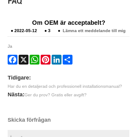
FAQ
Om OEM är acceptabelt?
●
2022-05-12
●
3
●
Lämna ett meddelande till mig
Ja
Facebook
X
WhatsApp
Pinterest
LinkedIn
Share
Tidigare:
Har du en detaljerad och professionell installationsmanual?
Nästa:
Ger du prov? Gratis eller avgift?
Skicka förfrågan