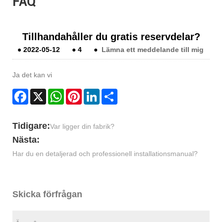
FAQ
Tillhandahåller du gratis reservdelar?
●
2022-05-12
●
4
●
Lämna ett meddelande till mig
Ja det kan vi
Facebook
X
WhatsApp
Pinterest
LinkedIn
Share
Tidigare:
Var ligger din fabrik?
Nästa:
Har du en detaljerad och professionell installationsmanual?
Skicka förfrågan