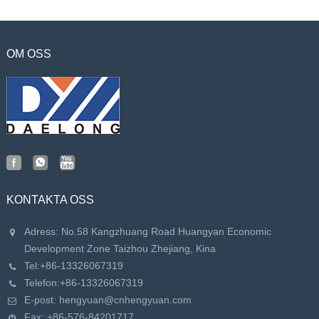
OM OSS
KONTAKTA OSS
Adress: No.58 Kangzhuang Road Huangyan Economic
Development Zone Taizhou Zhejiang, Kina
Tel:
+86-13326067319
Telefon:
+86-13326067319
E-post:
hengyuan@cnhengyuan.com
Fax: +86-576-84201717