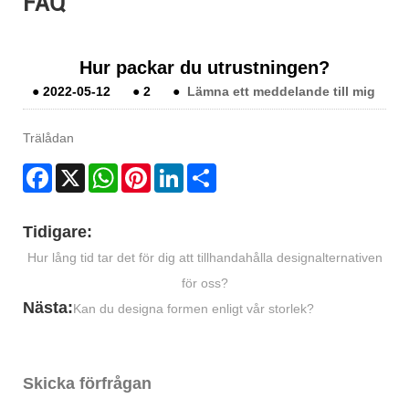
FAQ
Hur packar du utrustningen?
●
2022-05-12
●
2
●
Lämna ett meddelande till mig
Trälådan
Facebook
X
WhatsApp
Pinterest
LinkedIn
Share
Tidigare:
Hur lång tid tar det för dig att tillhandahålla designalternativen
för oss?
Nästa:
Kan du designa formen enligt vår storlek?
Skicka förfrågan