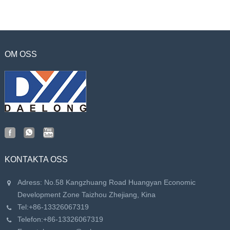
OM OSS
KONTAKTA OSS
Adress: No.58 Kangzhuang Road Huangyan Economic
Development Zone Taizhou Zhejiang, Kina
Tel:
+86-13326067319
Telefon:
+86-13326067319