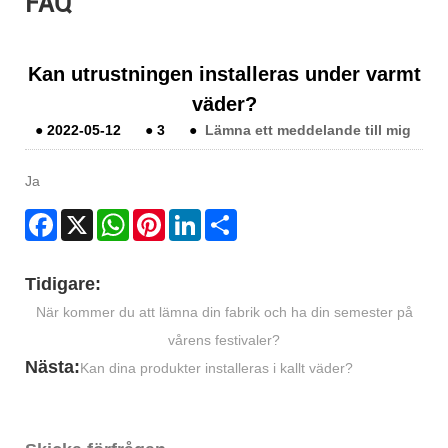
FAQ
Kan utrustningen installeras under varmt
väder?
●
2022-05-12
●
3
●
Lämna ett meddelande till mig
Ja
Facebook
X
WhatsApp
Pinterest
LinkedIn
Share
Tidigare:
När kommer du att lämna din fabrik och ha din semester på
vårens festivaler?
Nästa:
Kan dina produkter installeras i kallt väder?