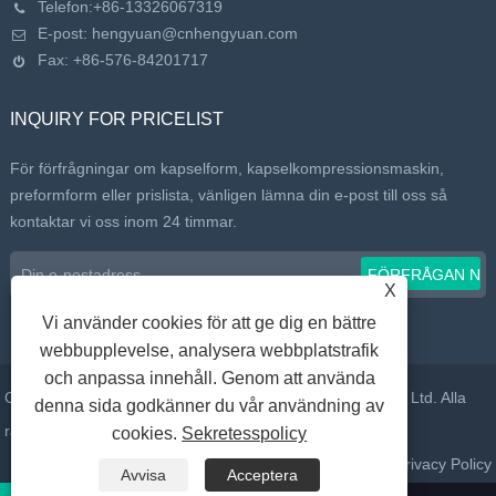
Telefon:
+86-13326067319
E-post:
hengyuan@cnhengyuan.com
Fax: +86-576-84201717
INQUIRY FOR PRICELIST
För förfrågningar om kapselform, kapselkompressionsmaskin,
preformform eller prislista, vänligen lämna din e-post till oss så
kontaktar vi oss inom 24 timmar.
X
Vi använder cookies för att ge dig en bättre
webbupplevelse, analysera webbplatstrafik
och anpassa innehåll. Genom att använda
Copyright © 2022 Taizhou Huangyan Daelong Mould Co., Ltd. Alla
denna sida godkänner du vår användning av
rättigheter reserverade.
cookies.
Sekretesspolicy
Länkar
Sitemap
RSS
XML
Privacy Policy
Avvisa
Acceptera