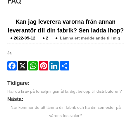
FAQ
Kan jag leverera varorna från annan
leverantör till din fabrik? Sen ladda ihop?
●
2022-05-12
●
2
●
Lämna ett meddelande till mig
Ja
Facebook
X
WhatsApp
Pinterest
LinkedIn
Share
Tidigare:
Har du krav på försäljningsmål färdigt belopp till distributören?
Nästa:
När kommer du att lämna din fabrik och ha din semester på
vårens festivaler?