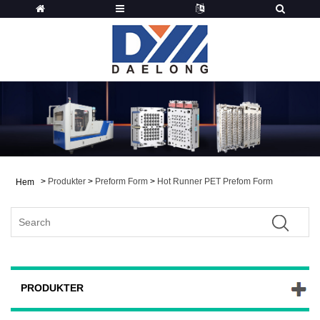
>
Produkter
>
Preform Form
>
Hot Runner PET Prefom Form
Hem
PRODUKTER