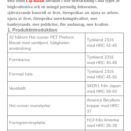
hela tiden.
används i stor utsträckning i alla typer av
Cap maskin
högkvalitativa och en mängd personlig dekoration,
självstyrande kontroll av livet, förespråkar att njuta av arbete,
njuta av livet, förespråka anteckningskvalitet, mer
banbrytande, mer publicitet, fler undantag, mer kvalitet.
1. Produktintroduktion
32 hålrum Hot ruuner PET Preform
Tyskland 2316
Mould med ventilport, håligheten
med HRC 42-45
användning:
Tyskland 2316
Formkärna:
med HRC 45-48
Tyskland 2316
Formad hals:
med HRC 45-50
SKD51 från Japan
Ventilstift:
med HRC 58-60
America Beryllium
Hot runner munstycke:
koppar med HRC
37
H13 från Amerika
Formgrenrörsplatta:
med HRC 35-38