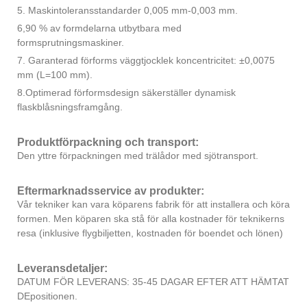
5. Maskintoleransstandarder 0,005 mm-0,003 mm.
6,90 % av formdelarna utbytbara med
formsprutningsmaskiner.
7. Garanterad förforms väggtjocklek koncentricitet: ±0,0075
mm (L=100 mm).
8.Optimerad förformsdesign säkerställer dynamisk
flaskblåsningsframgång.
Produktförpackning och transport:
Den yttre förpackningen med trälådor med sjötransport.
Eftermarknadsservice av produkter:
Vår tekniker kan vara köparens fabrik för att installera och köra
formen. Men köparen ska stå för alla kostnader för teknikerns
resa (inklusive flygbiljetten, kostnaden för boendet och lönen)
Leveransdetaljer:
DATUM FÖR LEVERANS: 35-45 DAGAR EFTER ATT HÄMTAT
DEpositionen.