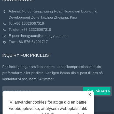
Adress: No.58 Kangzhuang Road Huangyan Economic
Development Zone Taizhou Zhejiang, Kina
Tel:
+86-13326067319
Telefon:
+86-13326067319
E-post:
hengyuan@cnhengyuan.com
Fax: +86-576-84201717
INQUIRY FOR PRICELIST
För förfrågningar om kapselform, kapselkompressionsmaskin,
preformform eller prislista, vänligen lämna din e-post till oss så
kontaktar vi oss inom 24 timmar.
X
Vi använder cookies för att ge dig en bättre
webbupplevelse, analysera webbplatstrafik